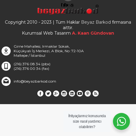
Copyright 2010 - 2023 | Tüm Haklar
Beyaz Barkod
firmasına
aittir.
Kurumsal Web Tasarım
A. Kaan Gündovan
Girne Mahallesi, Irmaklar Sokak,
Küçükyalı İş Merkezi, A Blok, No :72-10A
Maltepe / İstanbul
(216) 376 08 34 (pbx)
(216) 376 00 34 (fax)
info@beyazbarkod.com
İhtiyaçlarınız konusunda
size nasıl yardımcı
olabilirim?