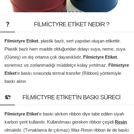
FILMICTYRE ETIKET NEDIR ?
Filmictyre Etiket
, plastik bazlı, sert yapıdan oluşan etikettir.
Plastik bazlı ham madde olduğundan dolayı suya, neme, ısıya
(Güneş) ve dış ortama çok dayanıklıdır.
Filmictyre Etiket
,
esnemez ve zorlanmadığı müddetçe kolay yırtılmaz.
Filmictyre
Etiket
‘e baskı sırasında termal transfer (Ribbon) yöntemiyle
baskı alınır.
FILMICTYRE ETIKET'IN BASKI SÜRECI
Filmictyre Etiket
‘e baskı alırken ribbon diye tabir edilen siyah
karbon şerit kullanılır. Kullanılması gereken ribbon çeşidi
Resin
olmalıdır. (Tırnaklama ile çıkmaz) Wax-Resin ribbon ile de baskı